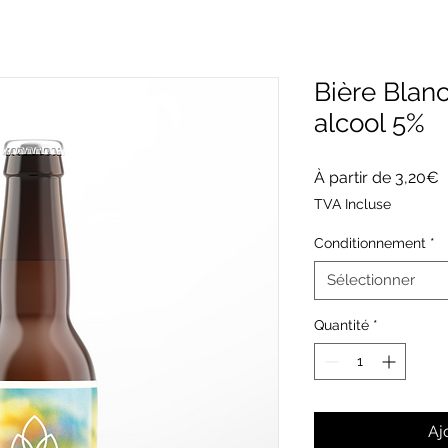
Bière Blan
alcool 5%
P
À partir de
3,20€
p
TVA Incluse
Conditionnement
*
Sélectionner
Quantité
*
Aj