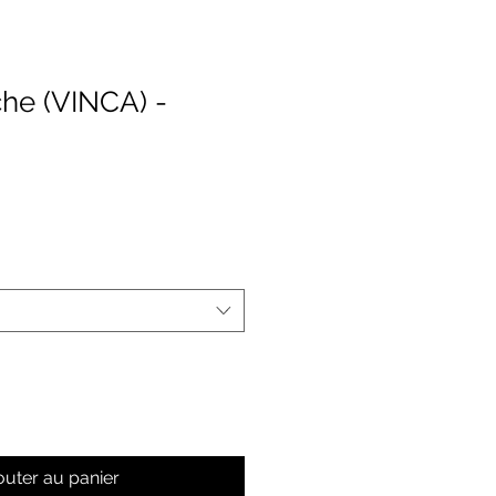
che (VINCA) -
rix
romotionnel
outer au panier