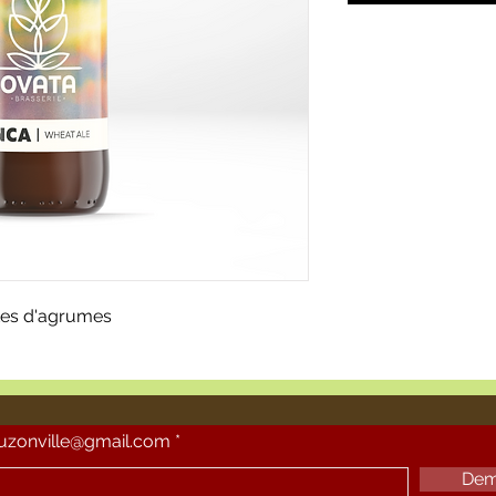
otes d'agrumes
ouzonville@gmail.com
Dem