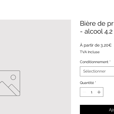
Bière de p
- alcool 4.2
P
À partir de
3,20€
p
TVA Incluse
Conditionnement
*
Sélectionner
Quantité
*
Aj