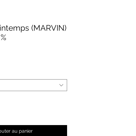
rintemps (MARVIN)
 %
rix
romotionnel
outer au panier