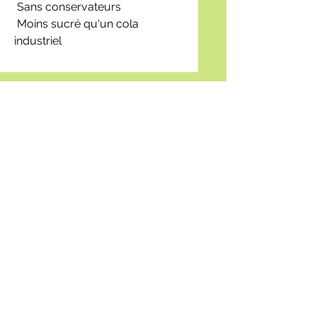
Sans conservateurs
Moins sucré qu'un cola
industriel
circuitcourt.bouzonville@gmail
.com
Demander des infos
Facebook
© 2023 by Circuit Court Bouzonville.