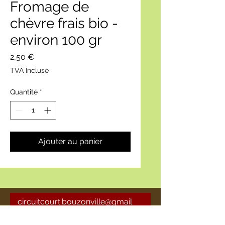
Fromage de
chèvre frais bio -
environ 100 gr
Prix
2,50 €
TVA Incluse
Quantité
*
Ajouter au panier
circuitcourt.bouzonville@gmail
.com