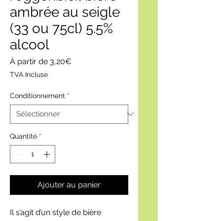
ambrée au seigle
(33 ou 75cl) 5.5%
alcool
Prix
À partir de
3,20€
promotionnel
TVA Incluse
Conditionnement
*
Quantité
*
Ajouter au panier
Il s’agit d’un style de bière