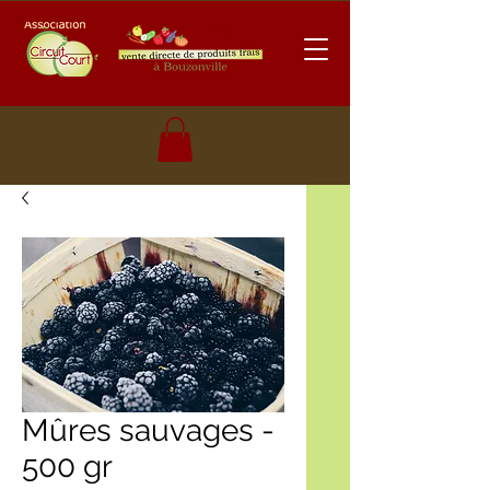
Mûres sauvages -
500 gr