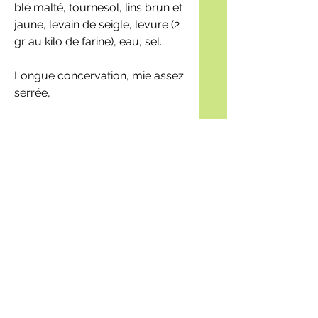
blé malté, tournesol, lins brun et
jaune, levain de seigle, levure (2
gr au kilo de farine), eau, sel.
Longue concervation, mie assez
serrée,
circuitcourt.bouzonville@gmail
.com
Demander des infos