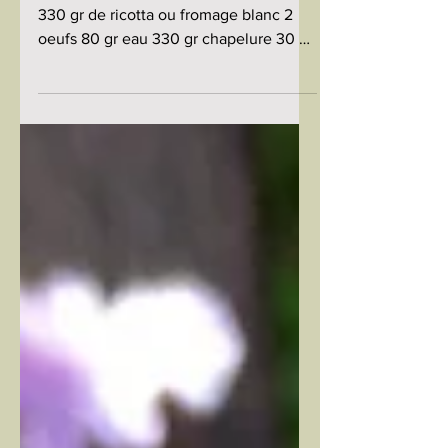
réaliser à partir de vos
restes de pain !
GNOCCHIS DE PAIN : pour 4 personnes
330 gr de ricotta ou fromage blanc 2
oeufs 80 gr eau 330 gr chapelure 30 gr
farine - mélanger les 4...