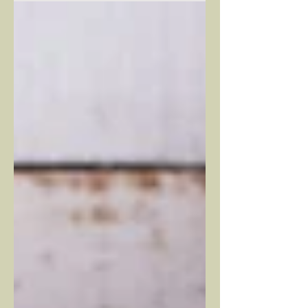
meilleurs pour la santé, mais aussi pour
notre planète et notre économie locale.
Aujourd’hui, je vous propose des idées
simples et rapides pour cuisiner
légumes saison. Vous verrez, c’est un
vrai plaisir de transformer ces trésors de
la nature en plats délicieux. Pourquoi
cuisiner légumes saison est essentiel
Cuisiner avec des légumes de