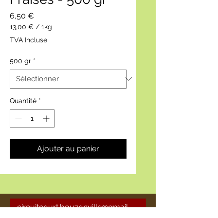
Prix
6,50 €
13,00 €
/
1kg
13,00 €
TVA Incluse
pour
1
500 gr
*
Kilogramme
Quantité
*
Ajouter au panier
circuitcourt.bouzonville@gmail
.com