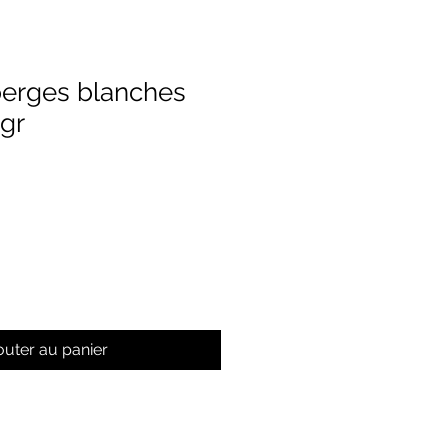
perges blanches
 gr
outer au panier