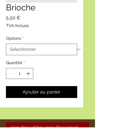
Brioche
Prix
5,50 €
TVA Incluse
Options
*
Quantité
*
Ajouter au panier
circuitcourt.bouzonville@gmail
.com