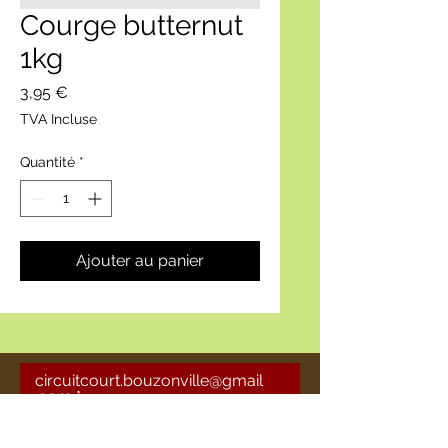
Courge butternut
1kg
Prix
3,95 €
TVA Incluse
Quantité
*
Ajouter au panier
circuitcourt.bouzonville@gmail
.com