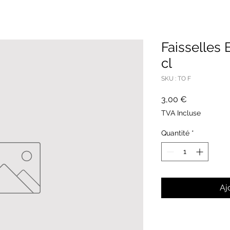
Faisselles 
cl
SKU : TO F
Prix
3,00 €
TVA Incluse
Quantité
*
Aj