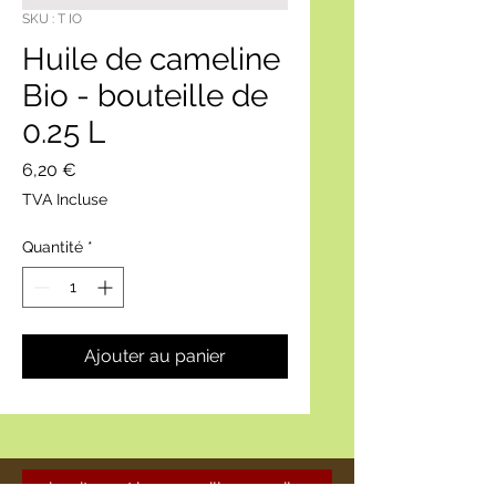
SKU : T IO
Huile de cameline
Bio - bouteille de
0.25 L
Prix
6,20 €
TVA Incluse
Quantité
*
Ajouter au panier
circuitcourt.bouzonville@gmail