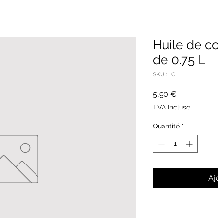
Huile de co
de 0.75 L
SKU : I C
Prix
5,90 €
TVA Incluse
Quantité
*
Aj