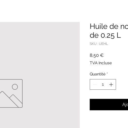
Huile de no
de 0.25 L
SKU : UEHL
Prix
8,50 €
TVA Incluse
Quantité
*
Aj