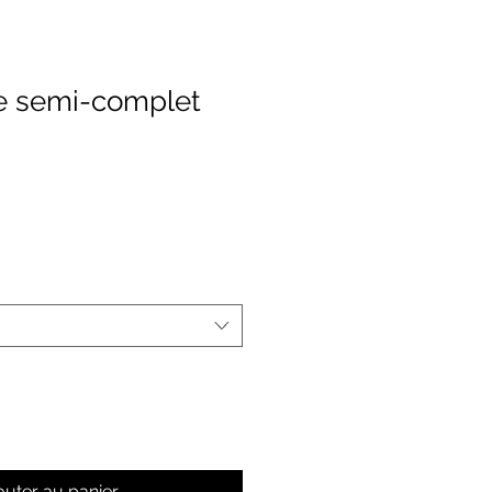
e semi-complet
rix
romotionnel
outer au panier