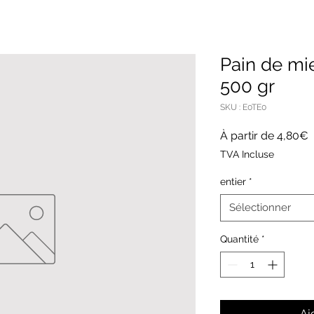
Pain de mi
500 gr
SKU : E0TE0
P
À partir de
4,80€
p
TVA Incluse
entier
*
Sélectionner
Quantité
*
Aj