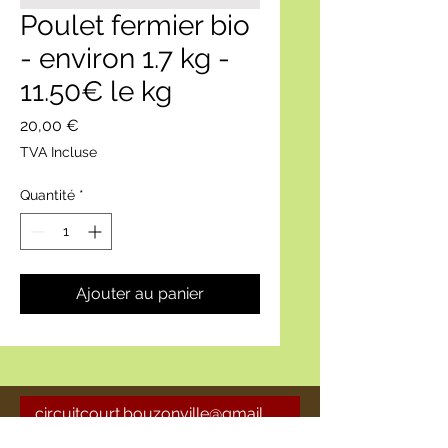
Poulet fermier bio
- environ 1.7 kg -
11.50€ le kg
Prix
20,00 €
TVA Incluse
Quantité
*
Ajouter au panier
circuitcourt.bouzonville@gmail
.com