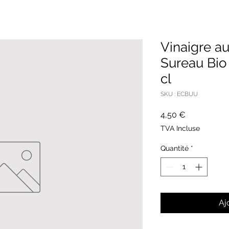
Vinaigre au
Sureau Bio 
cl
SKU : ECBUU
Prix
4,50 €
TVA Incluse
Quantité
*
Aj