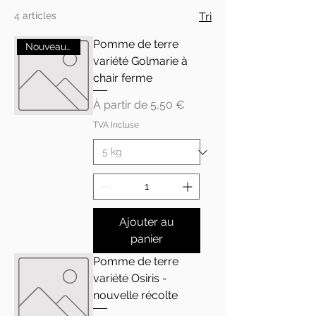
4 articles
Tri
Pomme de terre
Nouveauté
variété Golmarie à
chair ferme
Prix promotionnel
À partir de
5,50 €
TVA Incluse
Ajouter au
panier
Pomme de terre
variété Osiris -
nouvelle récolte