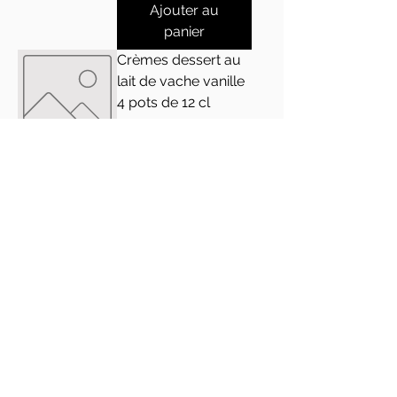
Ajouter au
panier
Crèmes dessert au
lait de vache vanille
4 pots de 12 cl
Prix
2,50 €
TVA Incluse
Ajouter au
panier
circuitcourt.bouzonville@gmail
.com