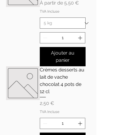
Prix promotionnel
À partir de
5,50 €
TVA Incluse
Ajouter au
panier
Crèmes desserts au
lait de vache
chocolat 4 pots de
12 cl
Prix
2,50 €
TVA Incluse