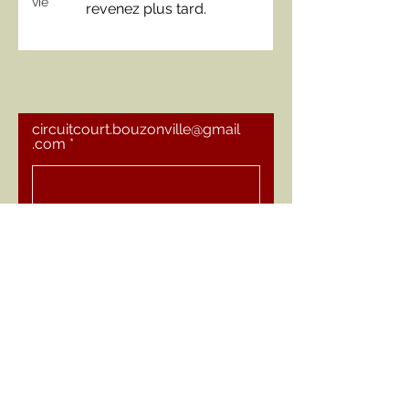
vie
revenez plus tard.
circuitcourt.bouzonville@gmail
.com
Demander des infos
Facebook
© 2023 by Circuit Court Bouzonville.
Proudly created with
Wix.com