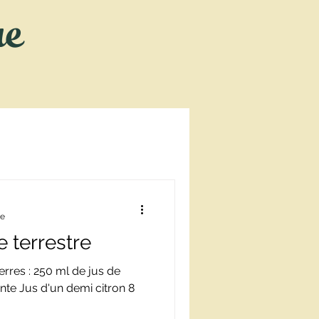
re
 de vie
re
e terrestre
erres : 250 ml de jus de
te Jus d'un demi citron 8
.