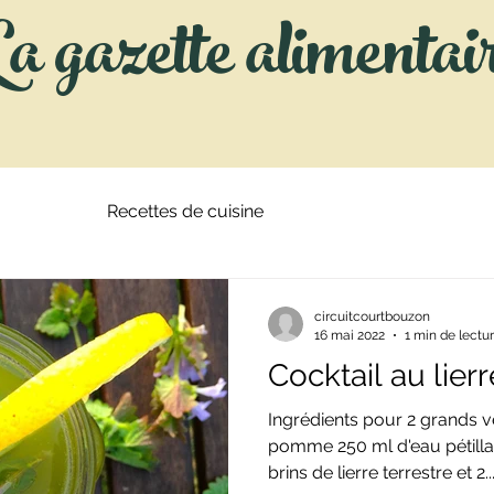
a gazette alimentai
ènements
Recettes de cuisine
Alimentations et modes
circuitcourtbouzon
16 mai 2022
1 min de lectu
Cocktail au lierr
Ingrédients pour 2 grands v
pomme 250 ml d'eau pétillan
brins de lierre terrestre et 2..