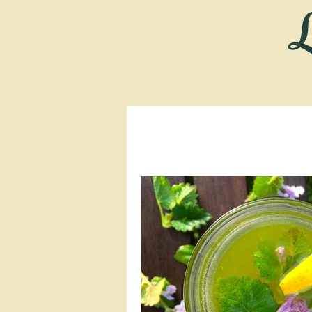
L
Tous les billets
Activités et év