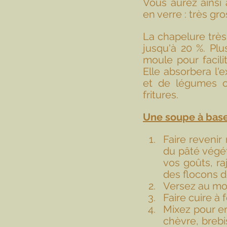
Vous aurez ainsi 
en verre : très gro
La chapelure très 
jusqu'à 20 %. Plus
moule pour facili
Elle absorbera l'
et de légumes o
fritures. 
Une soupe à base 
Faire revenir
du pâté végét
vos goûts, raj
des flocons d
Versez au moi
Faire cuire à 
Mixez pour en 
chèvre, brebi