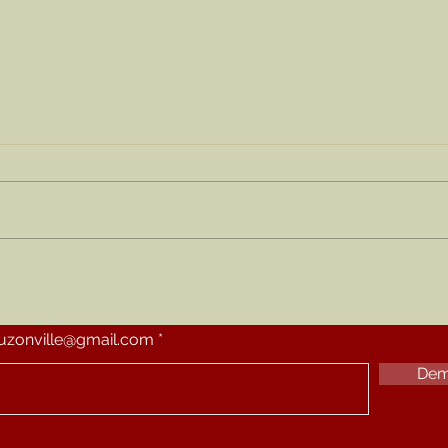
Cake à la feta et aux
Quic
tomates séchées
pâte
Préchauffer le four à 180 °c
Liste
Mélanger un sachet de levure à
potir
150 g de farine. Ajouter
from
éventuellement de la Maïzena (1
g de
cuillère à soupe)...
50 g d
ouzonville@gmail.com
Dem