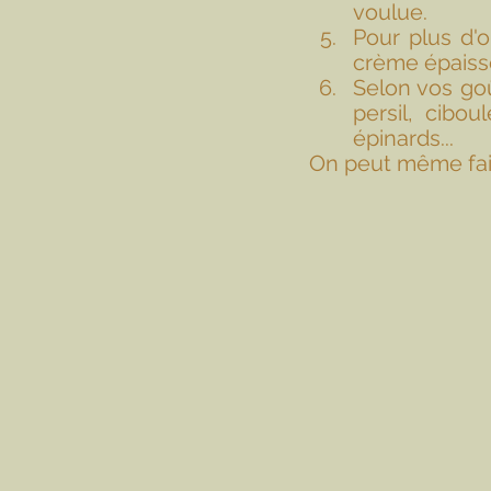
voulue.
Pour plus d'
crème épaisse
Selon vos goû
persil, cibou
épinards...
On peut même fair