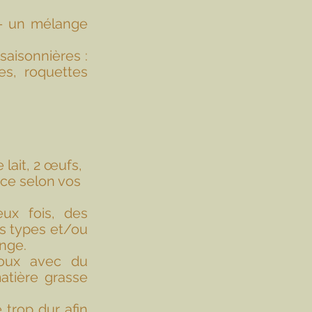
- un mélange 
aisonnières : 
es, roquettes 
lait, 2 œufs, 
ce selon vos 
x fois, des 
s types et/ou 
nge.
oux avec du 
tière grasse 
 trop dur afin 