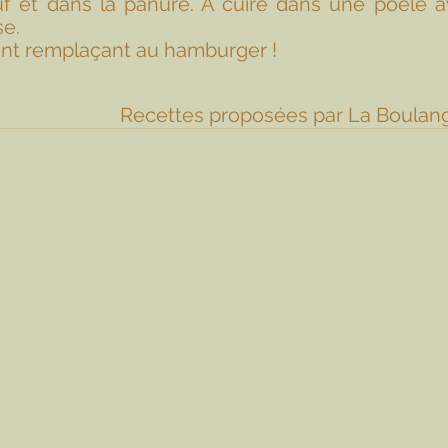
f et dans la panure. A cuire dans une poêle av
e. 
lent remplaçant au hamburger ! 
Recettes proposées par La Boulang