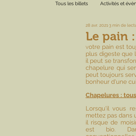
Tous les billets
Activités et év
28 avr. 2021
3 min de lect
Le pain :
otre pain est tou
V
plus digeste que l
il peut se transfo
chapelure qui ser
peut toujours servi
bonheur d'une cui
Chapelures : tous
Lorsqu'il vous re
mettez pas dans un
il risque de moisir
est bio. Dan