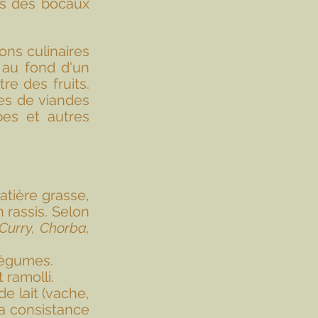
ns des bocaux 
ns culinaires 
 au fond d'un 
e des fruits. 
es de viandes 
es et autres 
tière grasse, 
rassis. Selon 
Curry, Chorba, 
légumes.
 ramolli. 
e lait (vache, 
a consistance 