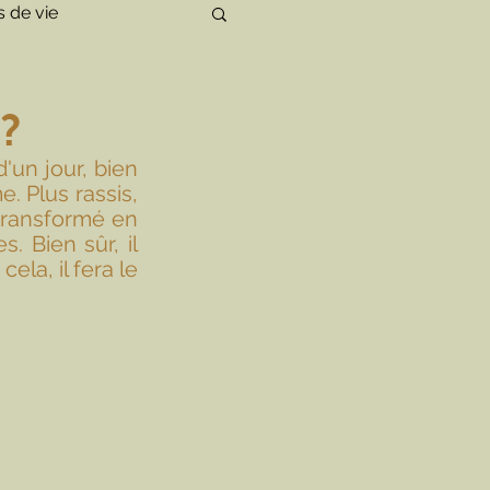
 de vie
 ?
'un jour, bien 
. Plus rassis, 
transformé en 
 Bien sûr, il 
la, il fera le 