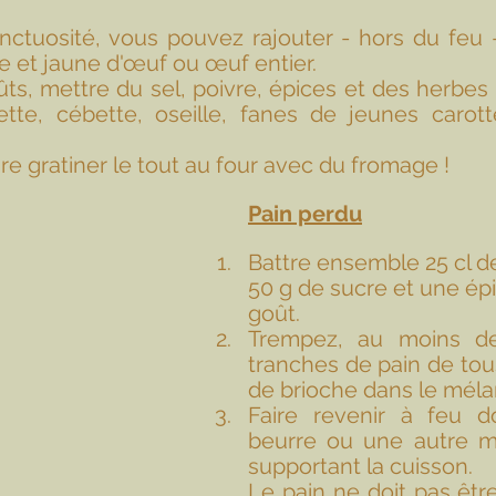
onctuosité, vous pouvez rajouter - hors du feu 
 et jaune d'œuf ou œuf entier. 
ts, mettre du sel, poivre, épices et des herbes s
lette, cébette, oseille, fanes de jeunes carott
e gratiner le tout au four avec du fromage !
Pain perdu
Battre ensemble 25 cl de 
50 g de sucre et une épi
goût.
Trempez, au moins deu
tranches de pain de tou
de brioche dans le méla
Faire revenir à feu d
beurre ou une autre ma
supportant la cuisson.
Le pain ne doit pas être