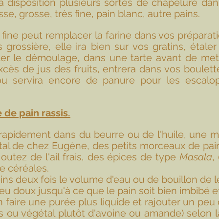
à disposition plusieurs sortes de chapelure da
sse, grosse, très fine, pain blanc, autre pains. 
fine peut remplacer la farine dans vos préparatio
 grossière, elle ira bien sur vos gratins, étaler
ter le démoulage, dans une tarte avant de mettr
excès de jus des fruits, entrera dans vos boulett
u servira encore de panure pour les escalop
de pain rassis.
 rapidement dans du beurre ou de l'huile, une ma
al de chez Eugène, des petits morceaux de pain 
outez de l'ail frais, des épices de type 
Masala
, 
e céréales. 
ns deux fois le volume d'eau ou de bouillon de 
feu doux jusqu'à ce que le pain soit bien imbibé et
faire une purée plus liquide et rajouter un peu d
s ou végétal plutôt d'avoine ou amande) selon l