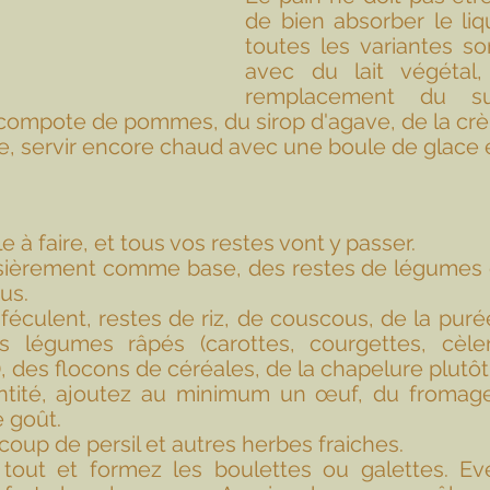
de bien absorber le liqu
toutes les variantes son
avec du lait végétal,
remplacement du su
 compote de pommes, du sirop d'agave, de la cr
, servir encore chaud avec une boule de glace 
e à faire, et tous vos restes vont y passer.
sièrement comme base, des restes de légumes d
us.
féculent, restes de riz, de couscous, de la pu
s légumes râpés (carottes, courgettes, cèleri
, des flocons de céréales, de la chapelure plutôt 
ntité, ajoutez au minimum un œuf, du fromage
e goût.
oup de persil et autres herbes fraiches.
tout et formez les boulettes ou galettes. Eve