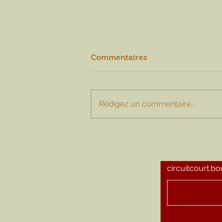
Commentaires
Rédigez un commentaire...
Cocktail au lierre terrestre
circuitcourt.b