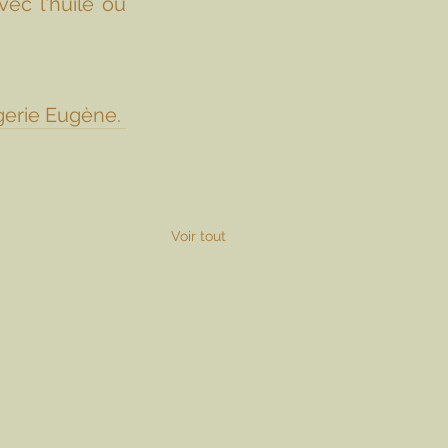
ec l'huile ou 
erie Eugène. 
Voir tout