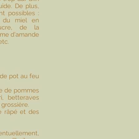
ide. De plus, 
t possibles : 
 du miel en 
cre, de la 
ème d'amande 
etc.
e pot au feu 
rée de pommes 
, betteraves 
grossière. 
 râpé et des 
ntuellement, 